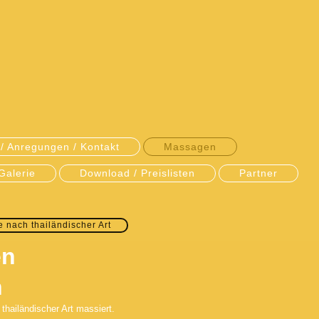
/ Anregungen / Kontakt
Massagen
Galerie
Download / Preislisten
Partner
 nach thailändischer Art
en
n
thailändischer Art massiert.