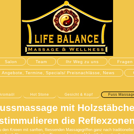
Salon
Team
Ihr Weg zu uns
Fragen 
Angebote, Termine, Specials/ Preisnachlässe, News
 Aromaöl
Hot Stone
Gesicht & Kopf
Fuss Massage
ussmassage mit Holzstäbch
stimmulieren die Reflexzone
den Knieen mit sanften, fliessenden Massagegriffen ganz nach traditioneller 